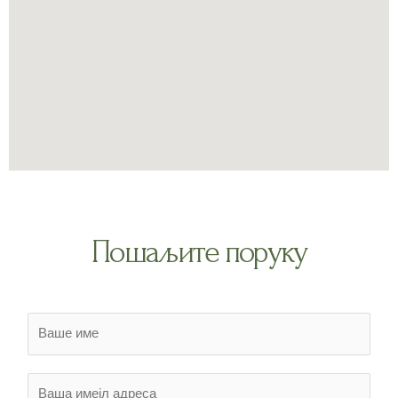
Пошаљите поруку
И
м
е
И
*