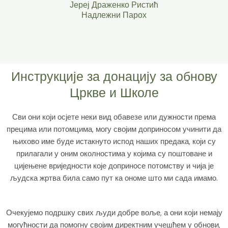
Јереј Драженко Ристић
Надлежни Парох
Инструкције за донацију за обнову
Цркве и Школе
Сви они који осјете неки вид обавезе или дужности према
прецима или потомцима, могу својим доприносом учинити да
њихово име буде истакнуто испод наших предака, који су
прилагали у оним околностима у којима су поштоване и
цијењене вриједности које доприносе потомству и чија је
људска жртва била само пут ка ономе што ми сада имамо.
Очекујемо подршку свих људи добре воље, а они који немају
могућности да помогну својим директним учешћем у обнови,