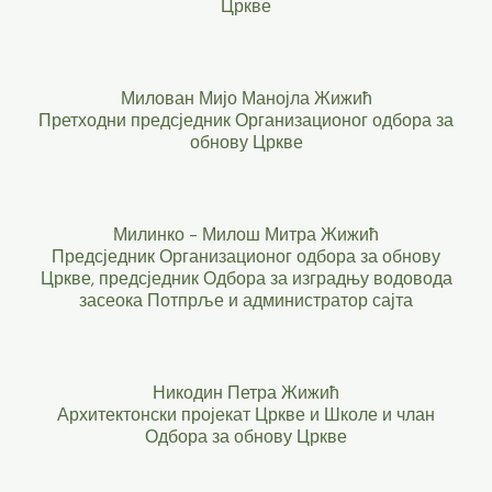
Цркве
Милован Мијо Манојла Жижић
Претходни предсједник Организационог одбора за
обнову Цркве
Милинко - Милош Митра Жижић
Предсједник Организационог одбора за обнову
Цркве,
предсједник Одбора за изградњу водовода
засеока Потпрље и администратор сајта
Никодин Петра Жижић
Архитектонски пројекат Цркве и Школе и члан
Одбора за обнову Цркве