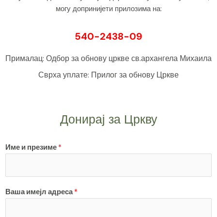
могу допринијети прилозима на:
540-2438-09
Прималац: Одбор за обнову цркве св.архангела Михаила
Сврха уплате: Прилог за обнову Цркве
Донирај за Цркву
Име и презиме
*
Ваша имејл адреса
*