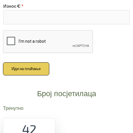
Износ €
*
Иди на плаћање
Број посјетилаца
Тренутно
42