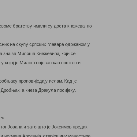
воме братству имали су доста кнежева, по
есник на скупу српских главара одржаном у
ја зна за Милоша Кнежевића, који се
у којој је Милош опјеван као поштен и
робњаку проповиједају ислам. Кад је
Дробњак, а кнеза Дракула посијеку.
ек.
тог Јована и зато што је Јоксимов предак
 и игумана Арсенија, старјешину манастира