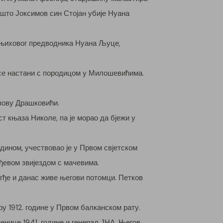
а што Јоксимов син Стојан убије Нуана
и њиховог предводника Нуана Љуце,
о се настани с породицом у Милошевићима.
озову Драшковићи.
т књаза Николе, па је морао да бјежи у
дином, учествовао је у Првом свјетском
рђевом звијездом с мачевима.
, гђе и данас живе његови потомци. Петков
у 1912. године у Првом балканском рату.
енице 1941. године и генерал ЈНА. Његов