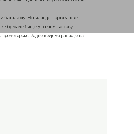
ом батаљону. Носилац је Партизанске
ке бригаде био је у њеном саставу.
 пролетерске. Једно вријеме радио је на