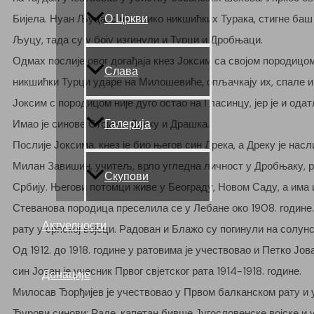
О Цркви
Бијела. Нуан Љуца, с неколико никшићких Турака, стигне баш 
Љуцу, тада су у боју изгинули и Турци и Дробњаци.
Одмах послије овог догађаја кнез Јоксим са својом породицо
Слава
никшићки Турци ударе на Милошевиће, опљачкају их, спале 
Јоксим с породицом није дуго остао на Гласинцу, јер је и од
Галерија
Имао је синове Стојана, Дреку и Драшка.
Послије Јоксима, кнез је био његов син Дрека, а Дреку је на
Милан Завишин, учитељ, врло угледна личност у Дробњаку, рад
Скупови
Србију. Његови потомци живе у Београду, Новом Саду, а има 
Стеванова породица преселила се у Лебане око 1908. године
Актуелности
рату у српској војсци. Радован и Блажо су погинули на солун
Од 1912. до 1918. године у ратовима је учествовао и Петко Јо
син Јован је учесник Првог свјетског рата 1914-1918. године.
Донације
Милосав Ђорђијев је учествовао у Првом балканском рату и у 
Ђурови синови: Раде, капетан бивше Југословенске војске и 