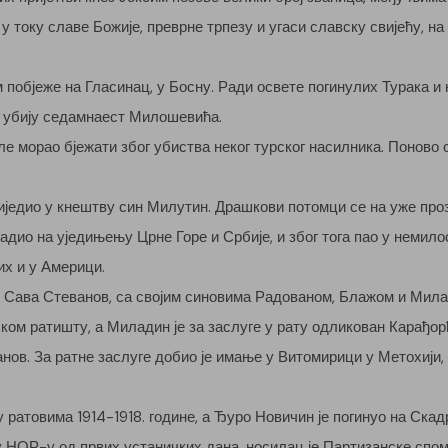
у току славе Божије, преврне трпезу и угаси славску свијећу, н
м побјеже на Гласинац, у Босну. Ради освете погинулих Турака 
и убију седамнаест Милошевића.
атле морао бјежати због убиства неког турског насилника. Понов
слиједио у кнештву син Милутин. Драшкови потомци се на уже пр
ио на уједињењу Црне Горе и Србије, и због тога пао у немилос
их и у Америци.
. Сава Стеванов, са својим синовима Радованом, Блажом и Мила
ском ратишту, а Миладин је за заслуге у рату одликован Карађо
ванов. За ратне заслуге добио је имање у Витомирици у Метохији
ратовима 1914-1918. године, а Ђуро Новичин је погинуо на Скадр
у НОР-у од првих устаничких дана, носилац је Партизанске спом