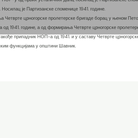
1. Носилац је Партизанске споменице 1941. године.
ања Четврте црногорске пролетерске бригаде борац у њеном Пет
 од 1941. године, а од формирања Четврте црногорске пролетерс
 такође припадник НОП-а од 1941. и у саставу Четврте црногорске
ичким функцијама у општини Шавник.