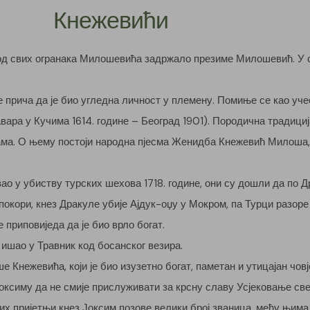
Кнежевићи
 од свих огранака Милошевића задржало презиме Милошевић. У с
е прича да је био угледна личност у племену. Помиње се као уч
авара у Кучима 1614. године – Београд 1901). Породична традици
мама. О њему постоји народна пјесма Женидба Кнежевић Милоша, 
о у убиству турских шехова 1718. године, они су дошли да по Д
кори, кнез Дракуле убије Ајдук-оџу у Мокром, па Турци разоре 
 приповиједа да је био врло богат.
 ишао у Травник код босанског везира.
е Кнежевића, који је био изузетно богат, паметан и утицајан човј
оксиму да не смије прислуживати за крсну славу Усјековање све
вих пријетњи кнез Јоксим позове велики број званица, међу њима