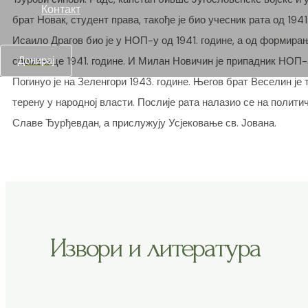
Контакт
брат Новак, студент права, такође је био учесник рата од 194
Исаило Драгов био је у НОП-у од 1941. године, а од формир
Донирај
споменице 1941. године. И Милан Новичин је припадник НОП-а
Погинуо је на Зеленгори 1943. године. Његов брат Веселин је
терену у народној власти. Послије рата налазио се на полит
Славе Ђурђевдан, а прислужују Усјековање св. Јована.
Извори и литература