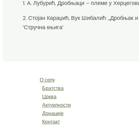
1. А. Лубурић, Дробњаци – племе у Херцегов
2. Стојан Караџић, Вук Шибалић: „Дробњак 
‘Стручна књига’
О селу
Братства
Црква
Актуелности
Донације
Контакт