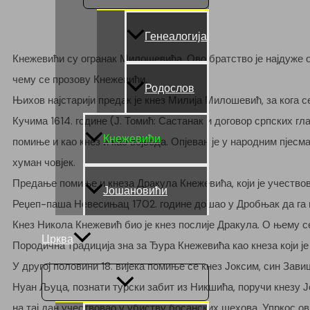
Генеалогија
Кнежевићи су огранак Милошевића. Ово братство је најдуже
чему се прозову Кнежевићи.
Родослов
Њихов најстарији предак је кнез Милија Милошевић, за кога с
Кучима 1614. године (Ј. Томић: Састанак и договор српских гл
Кнежевићи
помиње и као кнез и као војвода. Опјеван је у народним пјес
хуман човјек.
Предање помиње и кнеза Дракула Кнежевића, који је учествова
Јошановићи
Реџеп-паша Невесињац 1702. године дошао у Дробњак да га по
Кнез Никола Кнежевић био је кнез послије Дракула. О њему се
Црква
Породична традиција зна за Ђура Кнежевића као кнеза који је
У другој половини 18. вијека помиње се кнез Јоксим, син Завиш
Menu
Нуан Љуца, познати турски забит из Никшића, поручи кнезу Ј
Toggle
на тај дан учествовао у убиству босанских шехова. Упркос о