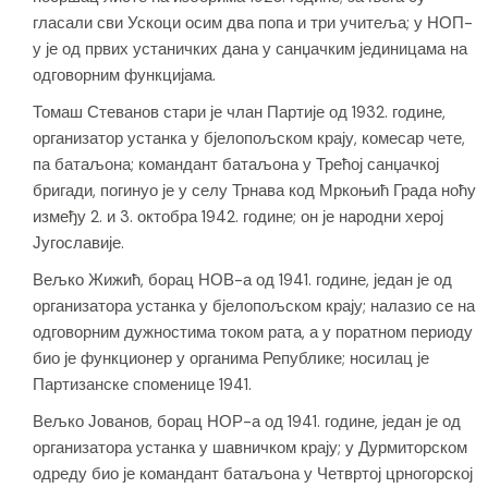
гласали сви Ускоци осим два попа и три учитеља; у НОП-
у је од првих устаничких дана у санџачким јединицама на
одговорним функцијама.
Томаш Стеванов стари је члан Партије од 1932. године,
организатор устанка у бјелопољском крају, комесар чете,
па батаљона; командант батаљона у Трећој санџачкој
бригади, погинуо је у селу Трнава код Мркоњић Града ноћу
између 2. и 3. октобра 1942. године; он је народни херој
Југославије.
Вељко Жижић, борац НОВ-а од 1941. године, један је од
организатора устанка у бјелопољском крају; налазио се на
одговорним дужностима током рата, а у поратном периоду
био је функционер у органима Републике; носилац је
Партизанске споменице 1941.
Вељко Јованов, борац НОР-а од 1941. године, један је од
организатора устанка у шавничком крају; у Дурмиторском
одреду био је командант батаљона у Четвртој црногорској