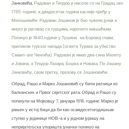
Јанковића,
Радован и Теодор
и населе се на Градац око
1795. године, а двадесетак година касније пређу у
Милошевиће. Радован Јошанов је био чувени јунак и
много је ратовао са турцима, нарочито никшићким.
Погинуо је 1840.године у Тушини,
на Боровој глави,
приликом турског напада (освета Турака за убиство
Смаил-аге Ченгића)
.
Радован је имао два сина Милету
и Јована, а Теодор Лазара, Бошка и Новака. По Јошану
Јанковићу, свом претку, прозову се Јошановићи.
Обрад, Рашо и Марко Јошановић су били ратници из
балканских и Првог свјетског рата. Обрад и Рашо су
погинули на Мојковцу 7. јануара 1916. године; Марко је
рањен у истој бици да би као осамдесетогодишњак
ступио у јединице НОВ-а и у једном јуришу на
непријатељска упоришта јуначки погинуо на