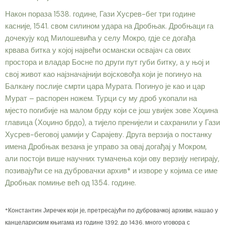
Након пораза 1538. године, Гази Хусрев-бег три године
касније, 1541. свом силином удара на Дробњак. Дробњаци га
дочекују код Милошевића у селу Мокро, гдје се догађа
крвава битка у којој највећи османски освајач са ових
простора и владар Босне по други пут губи битку, а у њој и
свој живот као најзначајнији војсковођа који је погинуо на
Балкану послије смрти цара Мурата. Погинуо је као и цар
Мурат – распорен ножем. Турци су му дроб укопали на
мјесто погибије на малом брду који се још увијек зове Хоџина
главица (Хоџино брдо), а тијело пренијели и сахранили у Гази
Хусрев-беговој џамији у Сарајеву. Друга верзија о постанку
имена Дробњак везана је управо за овај догађај у Мокром,
али постоји више научних тумачења који ову верзију негирају,
позивајући се на дубровачки архив* и изворе у којима се име
Дробњак помиње већ од 1354. године.
*Константин Јиречек који је, претресајући по дубровачкој архиви, нашао у
канцелариским књигама из године 1392. до 1436. много уговора с