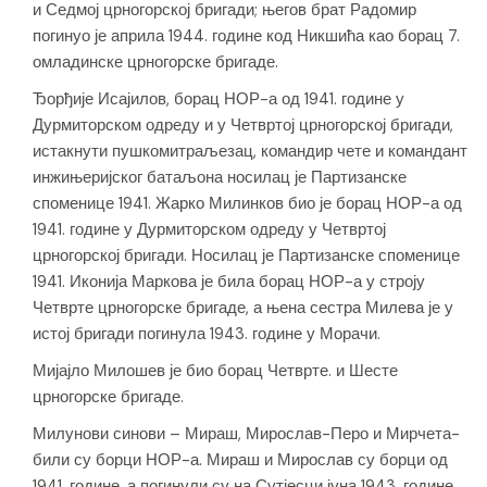
и Седмој црногорској бригади; његов брат Радомир
погинуо је априла 1944. године код Никшића као борац 7.
омладинске црногорске бригаде.
Ђорђије Исајилов, борац НОР-а од 1941. године у
Дурмиторском одреду и у Четвртој црногорској бригади,
истакнути пушкомитраљезац, командир чете и командант
инжињеријског батаљона носилац је Партизанске
споменице 1941. Жарко Милинков био је борац НОР-а од
1941. године у Дурмиторском одреду у Четвртој
црногорској бригади. Носилац је Партизанске споменице
1941. Иконија Маркова је била борац НОР-а у строју
Четврте црногорске бригаде, а њена сестра Милева је у
истој бригади погинула 1943. године у Морачи.
Мијајло Милошев је био борац Четврте. и Шесте
црногорске бригаде.
Милунови синови – Мираш, Мирослав-Перо и Мирчета-
били су борци НОР-а. Мираш и Мирослав су борци од
1941. године, а погинули су на Сутјесци јуна 1943. године.