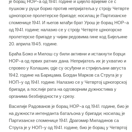
је борац НОР-а од 1941. године и цијело вријеме се с
пушком у руци борио против непријатеља у строју Четврте
црногорске пролетерске бригаде; носилац је Партизанске
споменице 1941. И његов млађи брат Урош је борац НОР-а
од 1941. године; налазио се у строју Четврте црногорске
пролетерске бригаде у чијим редовима гине код Бијељине
20. априла 1945. године.
Браћа Божо и Милош су били активни и истакнути борци
НОР-а од првих ратних дана. Непријатељ их је ухватио и
спровео у Колашин, гдје су осуђени и стријељани августа
1942. године на Барицама. Богдан Марков са Струга је у
НОП-у од 1941. године. Налазио се у Четвртој црногорској
бригади, а послије рата на одговорним дужностима у
органима безбиједности у срезу.
Василије Радованов је борац НОР-а од 1941. године, био је
на дужности интенданта батаљона у бригади; носилац је
Партизанске споменице 1941. Драгомир Миладинов са
Струга је у НОП-у од 1941. године, био је борац у Четвртој