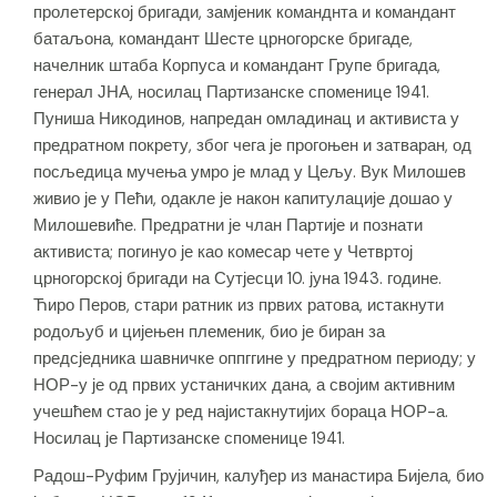
пролетерској бригади, замјеник команднта и командант
батаљона, командант Шесте црногорске бригаде,
начелник штаба Корпуса и командант Групе бригада,
генерал ЈНА, носилац Партизанске споменице 1941.
Пуниша Никодинов, напредан омладинац и активиста у
предратном покрету, због чега је прогоњен и затваран, од
посљедица мучења умро је млад у Цељу. Вук Милошев
живио је у Пећи, одакле је након капитулације дошао у
Милошевиће. Предратни је члан Партије и познати
активиста; погинуо је као комесар чете у Четвртој
црногорској бригади на Сутјесци 10. јуна 1943. године.
Ћиро Перов, стари ратник из првих ратова, истакнути
родољуб и цијењен племеник, био је биран за
предсједника шавничке оппггине у предратном периоду; у
НОР-у је од првих устаничких дана, а својим активним
учешћем стао је у ред најистакнутијих бораца НОР-а.
Носилац је Партизанске споменице 1941.
Радош-Руфим Грујичин, калуђер из манастира Бијела, био