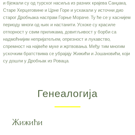
и бјежали су од турског насиља из разних крајева Санџака,
Старе Херцеговине и Црне Горе и ускакали у источни дио
старог Дробњака наспрам Горње Мораче. Ту ће се у каснијем
периоду многи од њих и настанити. Ускоке су красиле
отпорност у свим приликама, довитљивост у борби са
надмоћнијим непријатељем, опрезност и лукавство,
спремност на највеће муке и жртвовања. Међу тим многим
ускочким братствима се убрајају Жижићи и Јошановићи, који
су дошли у Дробњак из Роваца.
Генеалогија
Жижићи