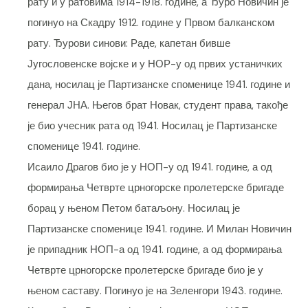
рату и у ратовима 1914-1918. године, а Ђуро Новичин је
погинуо на Скадру 1912. године у Првом балканском
рату. Ђурови синови: Раде, капетан бивше
Југословенске војске и у НОР-у од првих устаничких
дана, носилац је Партизанске споменице 1941. године и
генерал ЈНА. Његов брат Новак, студент права, такође
је био учесник рата од 1941. Носилац је Партизанске
споменице 1941. године.
Исаило Драгов био је у НОП-у од 1941. године, а од
формирања Четврте црногорске пролетерске бригаде
борац у њеном Петом батаљону. Носилац је
Партизанске споменице 1941. године. И Милан Новичин
је припадник НОП-а од 1941. године, а од формирања
Четврте црногорске пролетерске бригаде био је у
њеном саставу. Погинуо је на Зеленгори 1943. године.