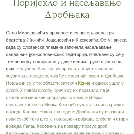
Поријекло и насељавање
Дробњака
Село Милошевићи у прошлости су насељавала три
братства: Жижићи, Јошановићи и Кнежевићи. Od VII вијека,
када су словенска племена започела насељавање
садашњих јужнословенских територија, Новљани су се у
том периоду подијелили у двије велике групе и једна од
њих
је заузела бањску висораван, а друга
започела
заузимање предјела, која ће се касније назвати Дробњак.
Новљани су у тој области затекли
Криче
и одмах ушли у
сукоб. У првом сукобу Кричи су их поразили, па је
склопљен мировни споразум по коме је кћерка
новљанског кнеза Мирка Косорића удата за сина кричког
војводе Калоке. Након три године Дробњаци су изазвали
нови сукоб тако што је новљански војвода, слијепи и стари
војвода Лапац Косовчић, на превару просуо дроб
Калокином сину.
Ово је једна од двије верзије о постанку