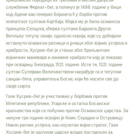
хришћанске породице из Требиња и високи дворски
службеник Ферхат-бег, а погинуо је 1486. године у бици
код Адене као генерал Бејазита II у борби против
египатског султана Кајтбаја. Мајка му је била османска
принцеза Селџука, кћерка султана Бајазита Другог.
Витешку титулу газије, односно хероја, које су добијали
истакнути османски ратници и јунаци због војних успјеха и
храбрости, Хусрев-бег је стекао због бриљантних
војничких маневара и изнимне храбрости коју је показао
при освајању Београда, 1521. године. Исте те, 1521. године
султан Сулејман Величанствени награђује га и титулом
санџак-бега, управитеља Босне, који ће носити све до
своје смрти.
Гази Хусрев-бег је учествовао у борбама против
Млетачке републике, Угарске и остатка Босанског
краљевства који се побунио против Османског царства. За
непуне три године освојио је Книн, Скрадин и Островицу.
Након ратних успјеха, као изузетан војни стратег, Гази
Хусрев-бег је одлуком царске владе постављен за