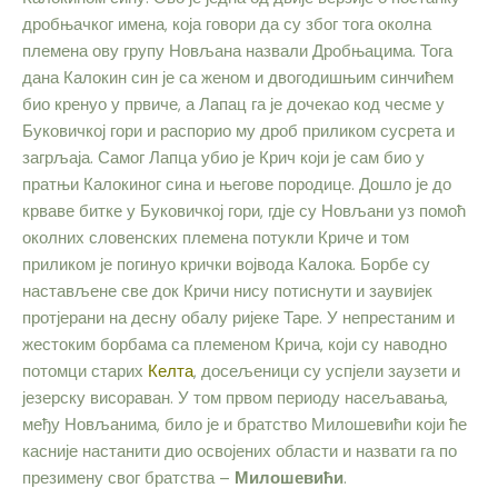
дробњачког имена, која говори да су због тога околна
племена ову групу Новљана назвали Дробњацима.
Тога
дана Калокин син
је са женом и двогодишњим синчићем
био кренуо у првиче, а Лапац га је дочекао код чесме у
Буковичкој гори и распорио му дроб приликом сусрета и
загрљаја. Самог Лапца убио је Крич који је сам био у
пратњи Калокиног сина и његове породице
. Дошло је до
крваве битке у Буковичкој гори, гдје су Новљани уз помоћ
околних словенских племена потукли Криче и том
приликом је погинуо крички војвода Калока. Борбе су
настављене све док Кричи нису потиснути и заувијек
протјерани на десну обалу ријеке Таре. У непрестаним и
жестоким борбама са племеном Крича, који су наводно
потомци старих
Келта
, досељеници су успјели заузети и
језерску висораван. У том првом периоду насељавања,
међу Новљанима, било је и братство Милошевићи који ће
касније настанити дио освојених области и назвати га
по
презимену свог братства –
Милошевићи
.