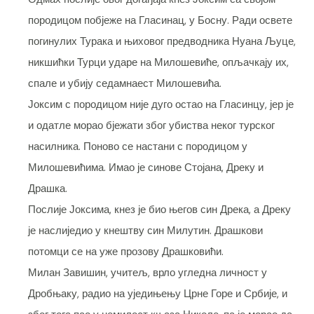
породицом побјеже на Гласинац, у Босну. Ради освете
погинулих Турака и њиховог предводника Нуана Љуце,
никшићки Турци ударе на Милошевиће, опљачкају их,
спале и убију седамнаест Милошевића.
Јоксим с породицом није дуго остао на Гласинцу, јер је
и одатле морао бјежати због убиства неког турског
насилника. Поново се настани с породицом у
Милошевићима. Имао је синове Стојана, Дреку и
Драшка.
Послије Јоксима, кнез је био његов син Дрека, а Дреку
је наслиједио у кнештву син Милутин. Драшкови
потомци се на уже прозову Драшковићи.
Милан Завишин, учитељ, врло угледна личност у
Дробњаку, радио на уједињењу Црне Горе и Србије, и