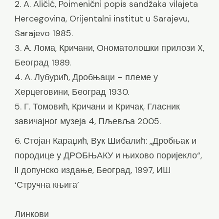
2. A. Aličić, Poimenični popis sandžaka vilajeta
Hercegovina, Orijentalni institut u Sarajevu,
Sarajevo 1985.
3. А. Лома, Кричани, Ономатолошки прилози X,
Београд 1989.
4. А. Лубурић, Дробњаци – племе у
Херцеговини, Београд 1930.
5. Г. Томовић, Кричани и Кричак, Гласник
завичајног музеја 4, Пљевља 2005.
6. Стојан Караџић, Вук Шибалић: „Дробњак и
породице у ДРОБЊАКУ и њихово поријекло“,
II допунско издање, Београд, 1997, ИШ
‘Стручна књига’
Линкови