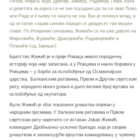
Петра, Мијата, Вуја, Драгоја, Завишу, Радивоја, Пера, Вука
и деветога за којега се не зна поуздано да ли се звао Ђоко
или Раде и о њему се ништа не зна. Вук је погинуо млад, а
од осталих седам синова изроди се двадесет три мушке
главе. По Илијиним синовима, Жижићи се на уже дијеле на
Мијатовиће, Вујовиће, Драгојевиће, Радивојевиће и
Планиће (од Завише).
Братство Жижић је и прије Роваца имало породичну
историју која није записана, а у Ровцима и након боравка у
Ровцима – у борби за ослобођење од Османлијског
царства, Балканским ратовима, Првом и Другом свјетском
рату, изродило много јунака и дало велики број жртава за
ослобођење од окупатора.
Вуле Жижић је због показаног јунаштва опјеван у
народним пјесмама. У балканским ратовима и Првом
свјетском рату нарочито се истакао Јован Жижић,
командант Дробњачко-ускочке бригаде, која је својим
јунаштвом и захваљујући вјештом командовању у чувеној