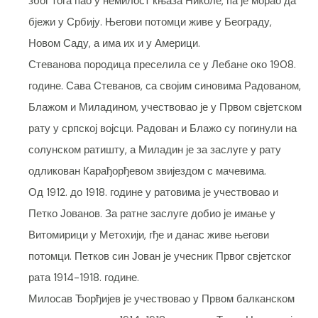
због тога пао у немилост књаза Николе, па је морао да
бјежи у Србију. Његови потомци живе у Београду,
Новом Саду, а има их и у Америци.
Стеванова породица преселила се у Лебане око 1908.
године. Сава Стеванов, са својим синовима Радованом,
Блажом и Миладином, учествовао је у Првом свјетском
рату у српској војсци. Радован и Блажо су погинули на
солунском ратишту, а Миладин је за заслуге у рату
одликован Карађорђевом звијездом с мачевима.
Од 1912. до 1918. године у ратовима је учествовао и
Петко Јованов. За ратне заслуге добио је имање у
Витомирици у Метохији, гђе и данас живе његови
потомци. Петков син Јован је учесник Првог свјетског
рата 1914-1918. године.
Милосав Ђорђијев је учествовао у Првом балканском