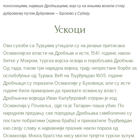
поносницима, највише Дробњацима, који су на коњима возили стоку
дубровачку путем Дубровник — Брсково у Србију.
Ускоци
Ови сукоби са Турцима утицали су на јачање притисака
Османлијске власти на Дробњак и исте, 1541. године, након
битке у Мокром, турска војска осваја и поробљава Дробњак.
Од тада, током три наредна вијека, трају непрестане борбе за
ослобођење од Турака. Већ на Ђурђевдан 1605. године
Дробњаци су поразили Османлије у Буковици, али су исте
године били приморани да прихвате османску власт.
Дробњачки војвода Иван Калуђеровић отјеран је код
Османлија у Пљевља , гдје га је Татаран-паша убио. По
народном предању све породице Дробњака симболично су
постале побратими (крвна браћа) и прихватиле Ђурђевдан
као своју славу и најважнији празник након пораза од
Османлија. Многа братства нису могли трпјети турски зулум