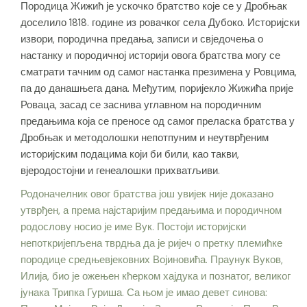
Породица Жижић је ускочко братство које се у Дробњак
доселило 1818. године из ровачког села Дубоко. Историјски
извори, породична предања, записи и свједочења о
настанку и породичној историји овога братства могу се
сматрати тачним од самог настанка презимена у Ровцима,
па до данашњега дана. Међутим, поријекло Жижића прије
Роваца, засад се заснива углавном на породичним
предањима која се преносе од самог преласка братства у
Дробњак и методолошки непотпуним и неутврђеним
историјским подацима који би били, као такви,
вјеродостојни и генеалошки прихватљиви.
Родоначелник овог братства још увијек није доказано
утврђен, а према најстаријим предањима и породичном
родослову носио је име Вук. Постоји историјски
непоткријепљена тврдња да је ријеч о претку племићке
породице средњевјековних Војиновића. Праунук Вуков,
Илија, био је ожењен кћерком хајдука и познатог, великог
јунака Трипка Гуриша. Са њом је имао девет синова: