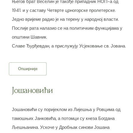
Његов брат Веселин је такође припадник НОП-а од
1941. и у саставу Четврте црногорске пролетерске.
Једно вријеме радио је на терену у народној власти.
Послије рата налазио се на политичким функцијама у
општини Шавник.
Славе Ђурђевдан, а прислужују Усјековање св. Јована.
Опширније
Јошановићи
Јошановићи су поријеклом из Лијешња у Ровцима од
тамошњих Јанковића, а потомци су кнеза Богдана
Љешњанина. Ускоче у Дробњак синови Јошана