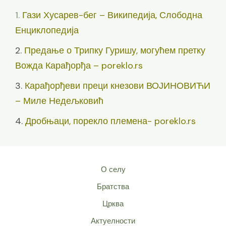
1.
Гази Хусарев-бег – Википедија, Слободна
Енциклопедија
2.
Предање о Трипку Гуришу, могућем претку
Вожда Карађорђа – poreklo.rs
3.
Карађорђеви преци кнезови ВОЈИНОВИЋИ
– Миле Недељковић
4.
Дробњаци, порекло племена- poreklo.rs
О селу
Братства
Црква
Актуелности