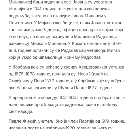
Мојковачкој бици задивила све. Јована су ухватили
Италијани и 1941. године га стријељали као великог
родољуба, заједно са старијим сином Миланом у
Пљевљима. У Мојковачкој бици се, осим Јована, истакао
као велики јунак Радојица, официр црногорске војске који
је погинуо; са њим су погинули и Милинко и Радован, а
рањени су Мирко и Миладин. У Комитском покрету 1916-
1918. године истакли су се Радосав као четовођа, Митар
који је умро од шпањолице и син му Радослав.
У борбама које су вођене у оквиру Херцеговачког устанка
од 1875-1878. године, погинули су: Ново Жижић на
Смријечну у Пиви 1877. године, а у борбама које су вођене
око Улциња погинули су Шуле и Павле 1877. године.
У предратном и периоду 1941-1945. године ово братство је
дало велики број бораца за радничка права и слободу
свог народа.
Павле Жижић, учитељ, био је члан Партије од 1919. године,
носршац листе на изборима 1920. године; за њега су