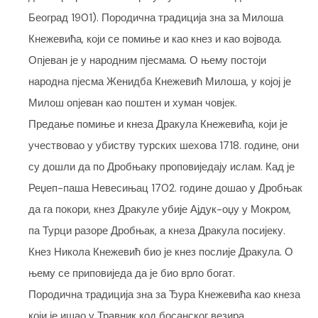
Београд 1901). Породична традиција зна за Милоша
Кнежевића, који се помиње и као кнез и као војвода.
Опјеван је у народним пјесмама. О њему постоји
народна пјесма Женидба Кнежевић Милоша, у којој је
Милош опјеван као поштен и хуман човјек.
Предање помиње и кнеза Дракула Кнежевића, који је
учествовао у убиству турских шехова 1718. године, они
су дошли да по Дробњаку проповиједају ислам. Кад је
Реџеп-паша Невесињац 1702. године дошао у Дробњак
да га покори, кнез Дракуле убије Ајдук-оџу у Мокром,
па Турци разоре Дробњак, а кнеза Дракула посијеку.
Кнез Никола Кнежевић био је кнез послије Дракула. О
њему се приповиједа да је био врло богат.
Породична традиција зна за Ђура Кнежевића као кнеза
који је ишао у Травник код босанског везира.