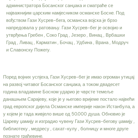
администратора Босанског санџака и сматраће се
најважнијим царским намјесником османске Босне. Под
вођством Гази Хусрев-бега, османска војска је брзо
напредовала у ратовању. Гази Хусрев-бег је освојио и
утврђења Гребен , Соко Град , Језеро , Винац , Врбашки
Град , Ливац , Карматин , Бочац , Удбина , Врана , Модруч
и Славонску Пожегу.
Поред војних успјеха, Гази Хусрев-бег је имао огроман утицај
на развој читавог Босанског санџака, а током двадесет
година владавине Босном ударио је чврсте темеље
данашњем Сарајеву, које је у његово вријеме постало највећи
град европског дијела Османске империје након Истанбула, а
у којем је тада живјело више од 50.000 душа. Обновио је
Цареву џамију и изградио чувену Гази Хусрев-бегову џамију ,
библиотеку , медресу , сахат-кулу , болницу и многе друге
познате грађевине.