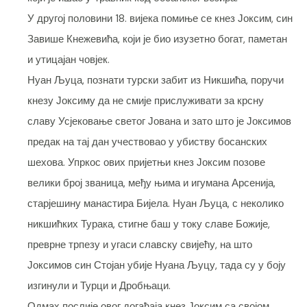
У другој половини 18. вијека помиње се кнез Јоксим, син
Завише Кнежевића, који је био изузетно богат, паметан
и утицајан човјек.
Нуан Љуца, познати турски забит из Никшића, поручи
кнезу Јоксиму да не смије прислуживати за крсну
славу Усјековање светог Јована и зато што је Јоксимов
предак на тај дан учествовао у убиству босанских
шехова. Упркос ових пријетњи кнез Јоксим позове
велики број званица, међу њима и игумана Арсенија,
старјешину манастира Бијела. Нуан Љуца, с неколико
никшићких Турака, стигне баш у току славе Божије,
преврне трпезу и угаси славску свијећу, на што
Јоксимов син Стојан убије Нуана Љуцу, тада су у боју
изгинули и Турци и Дробњаци.
Одмах послије овог догађаја кнез Јоксим са својом