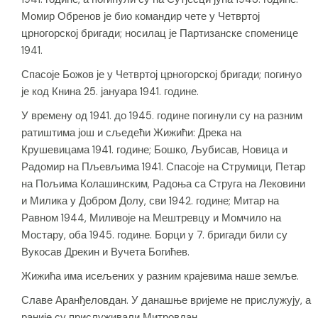
Момир Обренов је био командир чете у Четвртој
црногорској бригади; носилац је Партизанске споменице
1941.
Спасоје Божов је у Четвртој црногорској бригади; погинуо
је код Книна 25. јануара 1941. године.
У времену од 1941. до 1945. године погинули су на разним
ратиштима још и сљедећи Жижићи: Дрека на
Крушевицама 1941. године; Бошко, Љубисав, Новица и
Радомир на Пљевљима 1941. Спасоје на Струмици, Петар
на Пољима Колашинским, Радоња са Струга на Лековини
и Милика у Добром Долу, сви 1942. године; Митар на
Равном 1944, Миливоје на Мештревцу и Момчило на
Мостару, оба 1945. године. Борци у 7. бригади били су
Вукосав Дрекин и Вучета Богићев.
Жижића има исељених у разним крајевима наше земље.
Славе Аранђеловдан. У данашње вријеме не прислужују, а
раније су прислуживали Митровдан.