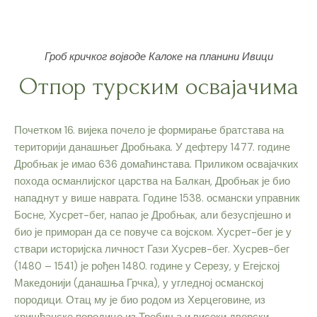
Гроб кричког војводе Калоке на планини Ивици
Отпор турским освајачима
Почетком 16. вијека почело је формирање братстава на
територији данашњег Дробњака. У дефтеру 1477. године
Дробњак је имао 636 домаћинстава. Приликом освајачких
похода османлијског царства на Балкан, Дробњак је био
нападнут у више наврата. Године 1538. османски управник
Босне, Хусрет-бег, напао је Дробњак, али безуспјешно и
био је приморан да се повуче са војском. Хусрет-бег је у
ствари историјска личност Гази Хусрев-бег. Хусрев-бег
(1480 – 1541) је рођен 1480. године у Серезу, у Егејској
Македонији (данашња Грчка), у угледној османској
породици. Отац му је био родом из Херцеговине, из