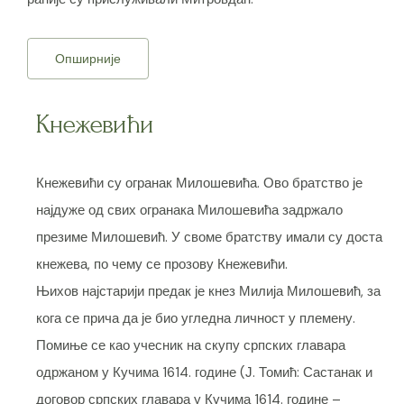
Опширније
Кнежевићи
Кнежевићи су огранак Милошевића. Ово братство је
најдуже од свих огранака Милошевића задржало
презиме Милошевић. У своме братству имали су доста
кнежева, по чему се прозову Кнежевићи.
Њихов најстарији предак је кнез Милија Милошевић, за
кога се прича да је био угледна личност у племену.
Помиње се као учесник на скупу српских главара
одржаном у Кучима 1614. године (Ј. Томић: Састанак и
договор српских главара у Кучима 1614. године –