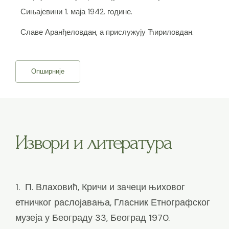
Сињајевини 1. маја 1942. године.
Славе Аранђеловдан, а прислужују Ћириловдан.
Опширније
Извори и литература
1. П. Влаховић, Кричи и зачеци њиховог
етничког раслојавања, Гласник Етнографског
музеја у Београду 33, Београд 1970.