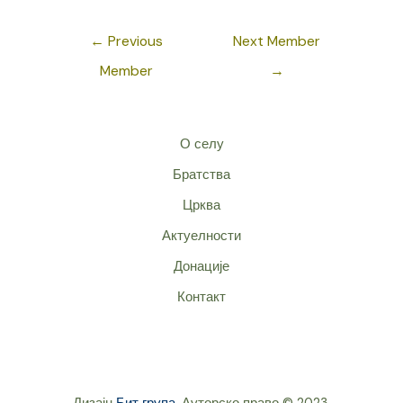
Post
←
Previous
Next Member
navigation
Member
→
О селу
Братства
Црква
Актуелности
Донације
Контакт