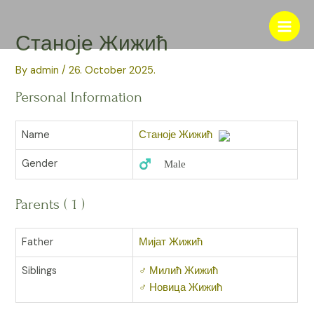
Skip
to
Main
Станоје Жижић
content
Men
By
admin
/
26. October 2025.
Personal Information
Name
Станоје Жижић
Gender
♂️ Male
Parents ( 1 )
Father
Мијат Жижић
Siblings
♂️
Милић Жижић
♂️
Новица Жижић