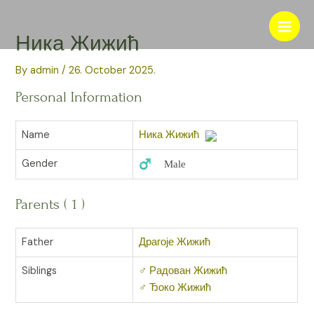
Skip
to
Main
Ника Жижић
content
Men
By
admin
/
26. October 2025.
Personal Information
Name
Ника Жижић
Gender
♂️ Male
Parents ( 1 )
Father
Драгоје Жижић
Siblings
♂️
Радован Жижић
♂️
Ђоко Жижић