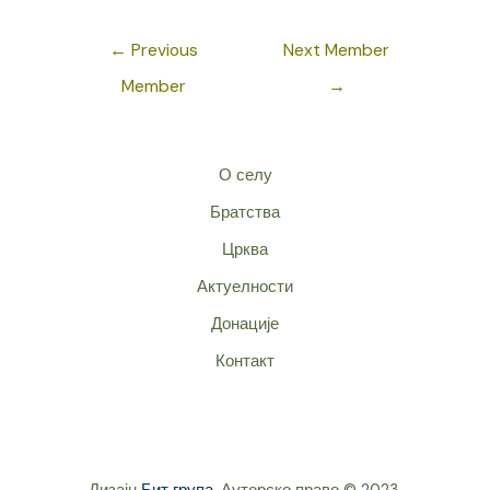
Post
←
Previous
Next Member
navigation
Member
→
О селу
Братства
Црква
Актуелности
Донације
Контакт