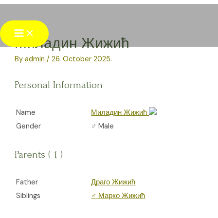
Skip
to
Main
content
Menu
Миладин Жижић
By
admin
/
26. October 2025.
Personal Information
Name
Миладин Жижић
Gender
♂️ Male
Parents ( 1 )
Father
Драго Жижић
Siblings
♂️
Марко Жижић