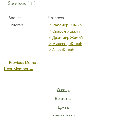
Spouses ( 1 )
Spouse
Unknown
Children
♂️
Радомир Жижић
♂️
Спасоје Жижић
♂️
Драгомир Жижић
♂️
Милорад Жижић
♂️
Јово Жижић
Post
←
Previous Member
navigation
Next Member
→
О селу
Братства
Црква