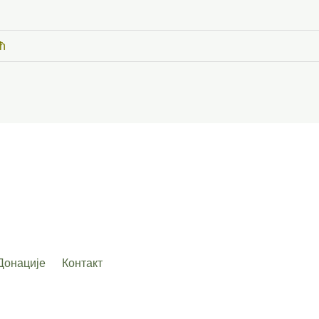
ћ
Донације
Контакт