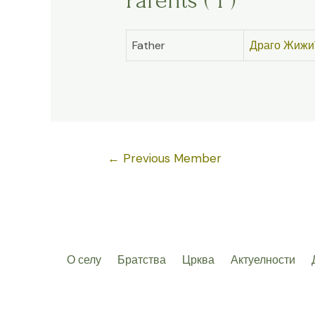
Parents ( 1 )
Father
Драго Жижи
Post
←
Previous Member
navigation
О селу
Братства
Црква
Актуелности