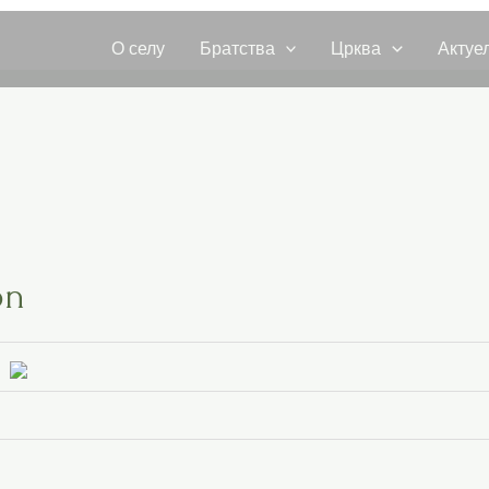
О селу
Братства
Црква
Актуе
on