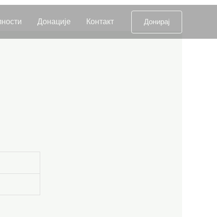
лности
Донације
Контакт
Донирај