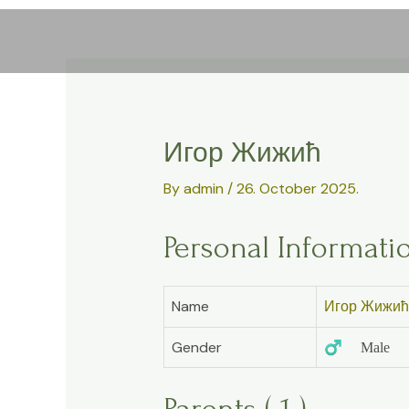
Skip
to
content
Игор Жижић
By
admin
/
26. October 2025.
Personal Informati
Name
Игор Жижић
Gender
♂️ Male