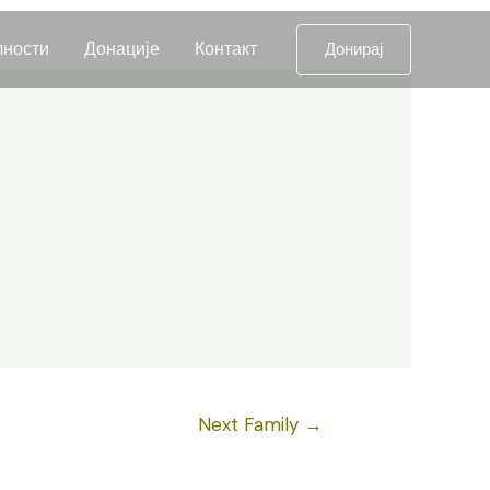
лности
Донације
Контакт
Донирај
Next Family
→