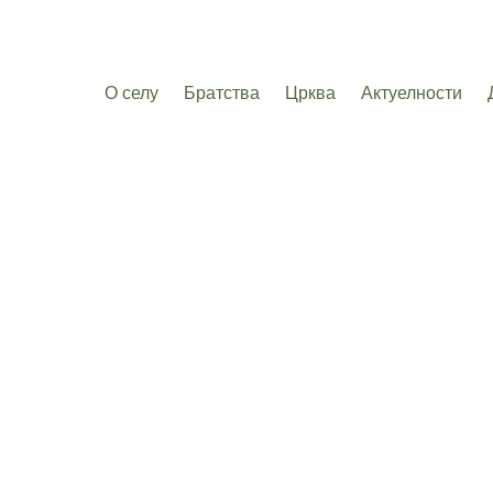
О селу
Братства
Црква
Актуелности