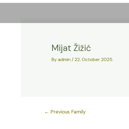
Skip
to
content
Mijat Žižić
By
admin
/
22. October 2025.
Post
←
Previous Family
navigation