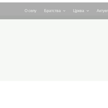
О селу
Братства
Црква
Актуе