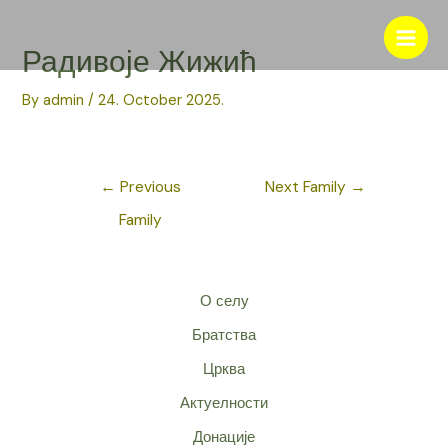
Skip
to
Main
Радивоје Жижић
content
Men
By
admin
/
24. October 2025.
Post
←
Previous
Next Family
→
navigation
Family
О селу
Братства
Црква
Актуелности
Донације