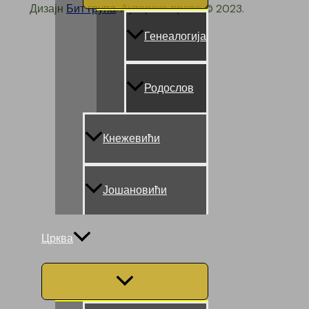
Дизајн
Бит група
. Ауторско право © 2023.
Генеалогија
Родослов
Кнежевићи
Јошановићи
Црква
Menu
Toggle