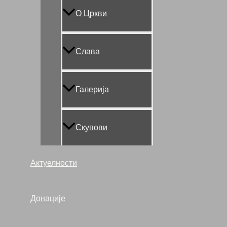
О Цркви
Слава
Галерија
Скупови
Актуелности
Донације