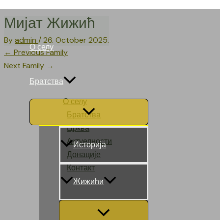
Skip
Мијат Жижић
to
content
By
admin
/
26. October 2025.
О селу
Post
←
Previous Family
navigation
Next Family
→
Братства
О селу
Menu
Братства
Toggle
Црква
Актуелности
Историја
Донације
Контакт
Жижићи
Menu
Toggle