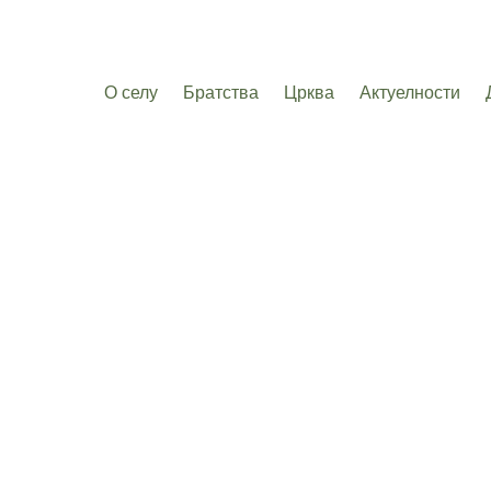
О селу
Братства
Црква
Актуелности