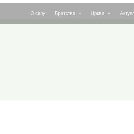
О селу
Братства
Црква
Актуе