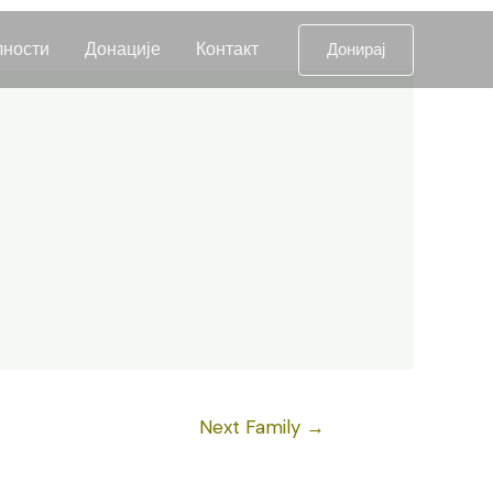
лности
Донације
Контакт
Донирај
Next Family
→