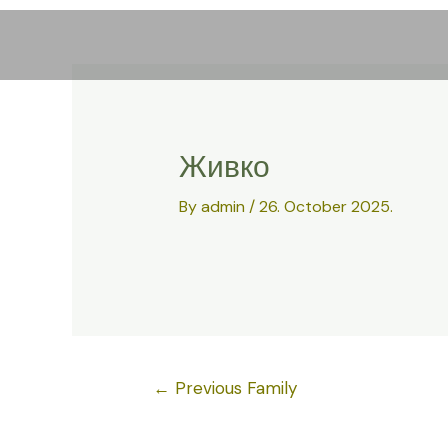
Skip
to
content
Живко
By
admin
/
26. October 2025.
Post
←
Previous Family
navigation