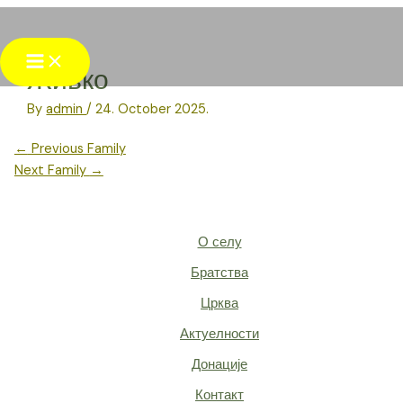
Skip
to
Main
content
Menu
Живко
By
admin
/
24. October 2025.
Post
←
Previous Family
navigation
Next Family
→
О селу
Братства
Црква
Актуелности
Донације
Контакт