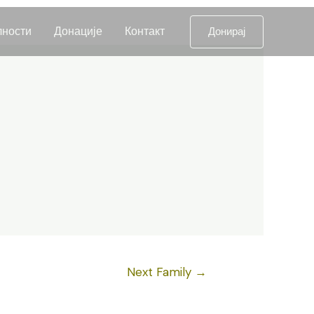
лности
Донације
Контакт
Донирај
Next Family
→