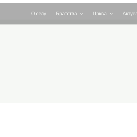
О селу
Братства
Црква
Актуе