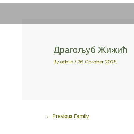
Skip
to
content
Драгољуб Жижић
By
admin
/
26. October 2025.
Post
←
Previous Family
navigation