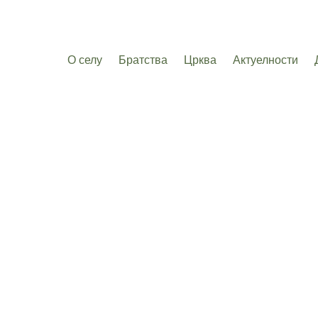
О селу
Братства
Црква
Актуелности