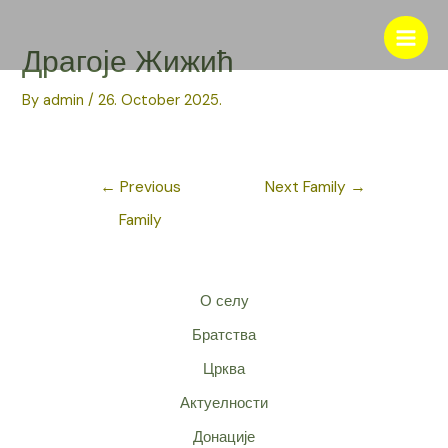
Skip
to
Main
Драгоје Жижић
content
Men
By
admin
/
26. October 2025.
Post
←
Previous
Next Family
→
navigation
Family
О селу
Братства
Црква
Актуелности
Донације