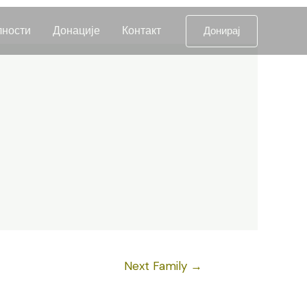
лности
Донације
Контакт
Донирај
Next Family
→