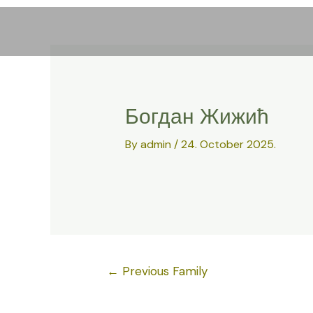
Skip
to
content
Богдан Жижић
By
admin
/
24. October 2025.
Post
←
Previous Family
navigation