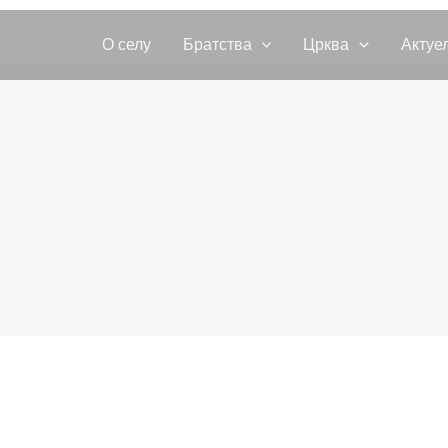
О селу
Братства
Црква
Актуе