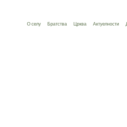
О селу
Братства
Црква
Актуелности